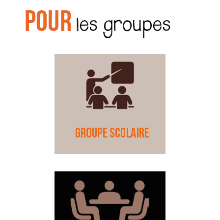
Pour
g
les groupes
a
t
i
o
n