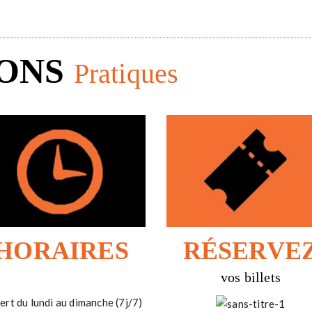
IONS
Pratiques
HORAIRES
RÉSERVE
vos billets
rt du lundi au dimanche (7j/7)