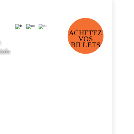
ACHETEZ
VOS
s
BILLETS
ités