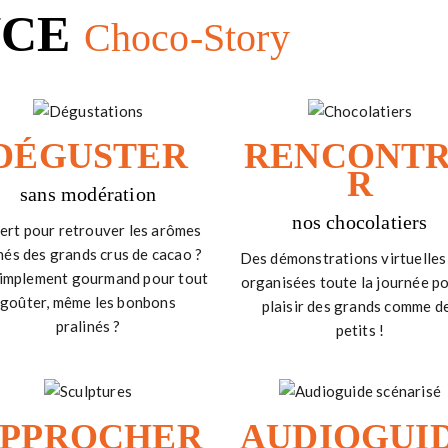
NCE
Choco-Story
DÉGUSTER
RENCONT
R
sans modération
nos chocolatiers
ert pour retrouver les arômes
hés des grands crus de cacao ?
Des démonstrations virtuelles
implement gourmand pour tout
organisées toute la journée po
goûter, même les bonbons
plaisir des grands comme d
pralinés ?
petits !
PPROCHER
AUDIOGUI