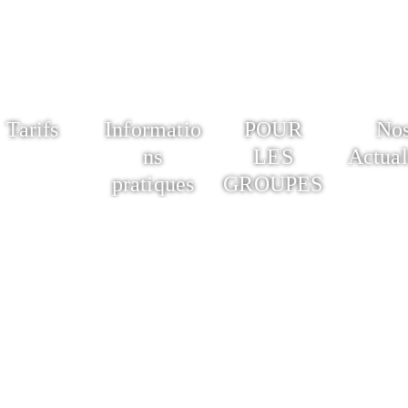
Tarifs
Informatio
POUR
No
ns
LES
Actual
pratiques
GROUPES