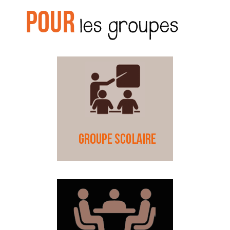
Pour
g
les groupes
a
t
i
o
n