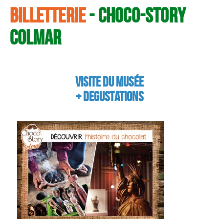
Billetterie
- Choco-Story
g
a
COLMAR
t
i
Visite du musée
o
+ DEGUSTATIONS
n