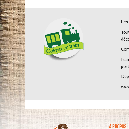
Les
Tout
déco
Comm
fran
port
Dép
www
A PROPOS