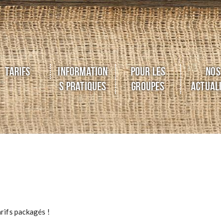
Tarifs
Information
POUR LES
Nos
s pratiques
GROUPES
Actual
rifs packagés !