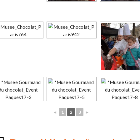
◄
1
2
3
►