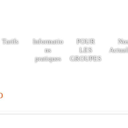
Tarifs
Informatio
POUR
No
ns
LES
Actual
pratiques
GROUPES
o