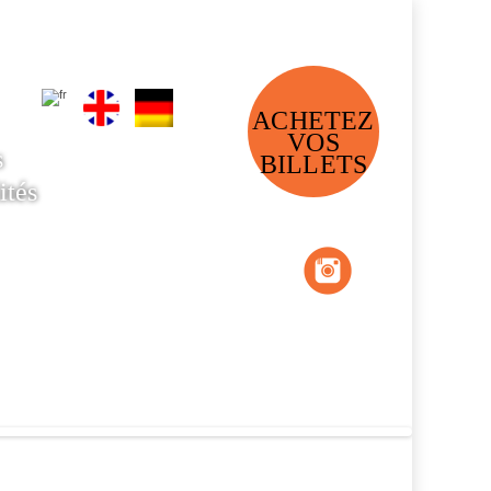
ACHETEZ
VOS
s
BILLETS
ités