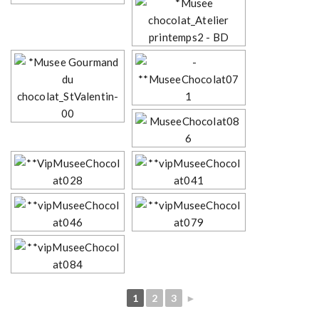
1
2
3
►