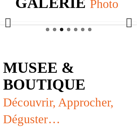
GALERIE
Photo
g
a
t
Previ
Next
i
ous
o
n
MUSEE &
BOUTIQUE
Découvrir, Approcher,
Déguster…