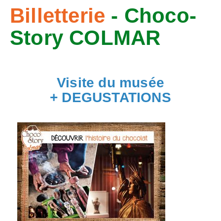
Billetterie
- Choco-
g
a
Story COLMAR
t
i
Visite du musée
o
+ DEGUSTATIONS
n