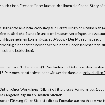
e auch einen Fremdenführer buchen, der Ihnen die Choco-Story näh
ie Teilnahme an einem Workshop zur Herstellung von Pralinen an (
n eine zusätzliche Stunde in unserem Museum verbringen und zusam
 nach Hause nehmen können! (Ca. 250-300g –
Der Museumsbesuch i
erkostung einer echten heißen Schokolade zu jeder Jahreszeit an, 
anisch und Lebkuchen).
erzahl von 15 Personen (1). Sie finden die Details zu den Tarifen 
 15 Personen anzufordern, aber wir werden dann die
individuellen 
tion eines Workshops füllen Sie bitte dieses Formular aus (sobald
lles Angebot zu):
Ihren Besuch buchen
ener Führung füllen Sie bitte dieses Formular aus (nach dem Ausfü