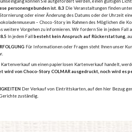
eumseingang können Sie aufgefordert werden, einen gültigen Lich
iese personengebunden ist
.
8.3
Die Veranstaltungen finden unte
tornierung oder einer Änderung des Datums oder der Uhrzeit einer 
Schokoladenmuseum – Choco-Story im Rahmen des Möglichen die Kon
 weitere Vorgehen zu informieren. Wir fordern Sie in jedem Fall a
.
8.5
In jedem Fall
besteht kein Anspruch auf Rückerstattung
, a
VERFOLGUNG
Für Informationen oder Fragen steht Ihnen unser Ku
r.
m Kartenverkauf um einen papierlosen Kartenverkauf handelt, werde
et wird von Choco-Story COLMAR ausgedruckt, noch wird es p
TIGKEITEN
Der Verkauf von Eintrittskarten, auf den hier Bezug g
 Gerichte zuständig.