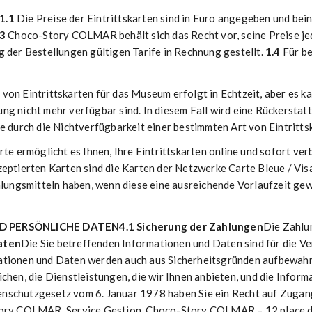
1.1
Die Preise der Eintrittskarten sind in Euro angegeben und bein
.3
Choco-Story COLMAR behält sich das Recht vor, seine Preise jed
 der Bestellungen gültigen Tarife in Rechnung gestellt.
1.4
Für be
von Eintrittskarten für das Museum erfolgt in Echtzeit, aber es
ung nicht mehr verfügbar sind. In diesem Fall wird eine Rücker
e durch die Nichtverfügbarkeit einer bestimmten Art von Eintritts
te ermöglicht es Ihnen, Ihre Eintrittskarten online und sofort verb
zeptierten Karten sind die Karten der Netzwerke Carte Bleue / Vi
ngsmitteln haben, wenn diese eine ausreichende Vorlaufzeit gew
ND PERSÖNLICHE DATEN
4.1 Sicherung der Zahlungen
Die Zahlu
aten
Die Sie betreffenden Informationen und Daten sind für die Ve
ationen und Daten werden auch aus Sicherheitsgründen aufbewahrt
hen, die Dienstleistungen, die wir Ihnen anbieten, und die Inform
nschutzgesetz vom 6. Januar 1978 haben Sie ein Recht auf Zugang
Story COLMAR, Service Gestion, Choco-Story COLMAR – 12 place 