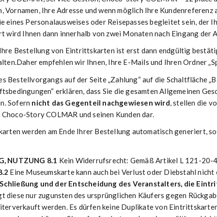
n, Vornamen, Ihre Adresse und wenn möglich Ihre Kundenreferenz
e eines Personalausweises oder Reisepasses begleitet sein, der Ih
ort wird Ihnen dann innerhalb von zwei Monaten nach Eingang der 
Ihre Bestellung von Eintrittskarten ist erst dann endgültig best
halten.Daher empfehlen wir Ihnen, Ihre E-Mails und Ihren Ordner 
s Bestellvorgangs auf der Seite „Zahlung“ auf die Schaltfläche „B
ftsbedingungen“ erklären, dass Sie die gesamten Allgemeinen Ges
en. Sofern
nicht das Gegenteil nachgewiesen wird
, stellen die 
en Choco-Story COLMAR und seinen Kunden dar.
skarten werden am Ende Ihrer Bestellung automatisch generiert, s
NG, NUTZUNG
8.1
Kein Widerrufsrecht: Gemäß Artikel L 121-20-4
8.2
Eine Museumskarte kann auch bei Verlust oder Diebstahl nich
 Schließung und der Entscheidung des Veranstalters, die Eintr
 diese nur zugunsten des ursprünglichen Käufers gegen Rückgabe d
iterverkauft werden. Es dürfen keine Duplikate von Eintrittskarten