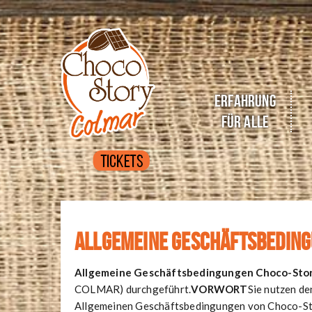
S
k
i
p
t
o
Erfahrung
m
für alle
a
i
n
c
o
n
t
Allgemeine Geschäftsbedin
e
n
Allgemeine Geschäftsbedingungen Choco-St
t
COLMAR) durchgeführt.
VORWORT
Sie nutzen d
Allgemeinen Geschäftsbedingungen von Choco-