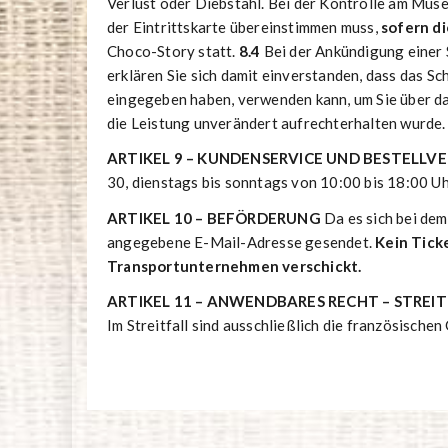
Verlust oder Diebstahl. Bei der Kontrolle am Mus
der Eintrittskarte übereinstimmen muss,
sofern d
Choco-Story statt.
8.4
Bei der Ankündigung einer S
erklären Sie sich damit einverstanden, dass das 
eingegeben haben, verwenden kann, um Sie über das
die Leistung unverändert aufrechterhalten wurde
ARTIKEL 9 – KUNDENSERVICE UND BESTELL
30, dienstags bis sonntags von 10:00 bis 18:00 Uh
ARTIKEL 10 – BEFÖRDERUNG
Da es sich bei de
angegebene E-Mail-Adresse gesendet.
Kein Tick
Transportunternehmen verschickt.
ARTIKEL 11 – ANWENDBARES RECHT – STREI
Im Streitfall sind ausschließlich die französischen