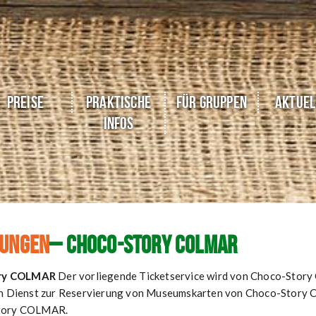
Preise
Praktische
Für Gruppen
Aktuel
Infos
gungen
– Choco-Story COLMAR
ory COLMAR
Der vorliegende Ticketservice wird von Choco-Story 
en Dienst zur Reservierung von Museumskarten von Choco-Story C
Story COLMAR.