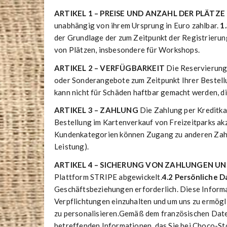
ARTIKEL 1 – PREISE UND ANZAHL DER PLÄTZE
unabhängig von ihrem Ursprung in Euro zahlbar.
1
der Grundlage der zum Zeitpunkt der Registrierung
von Plätzen, insbesondere für Workshops.
ARTIKEL 2 – VERFÜGBARKEIT
Die Reservierung 
oder Sonderangebote zum Zeitpunkt Ihrer Bestell
kann nicht für Schäden haftbar gemacht werden, di
ARTIKEL 3 – ZAHLUNG
Die Zahlung per Kreditkar
Bestellung im Kartenverkauf von Freizeitparks ak
Kundenkategorien können Zugang zu anderen Zahlu
Leistung).
ARTIKEL 4 – SICHERUNG VON ZAHLUNGEN U
Plattform STRIPE abgewickelt.
4.2 Persönliche D
Geschäftsbeziehungen erforderlich. Diese Inform
Verpflichtungen einzuhalten und um uns zu ermöglic
zu personalisieren.Gemäß dem französischen Date
betreffenden Informationen, das Sie bei Choco-