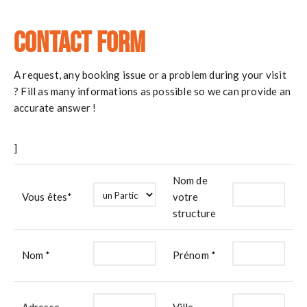
g
Contact Form
a
t
A request, any booking issue or a problem during your visit
i
? Fill as many informations as possible so we can provide an
accurate answer !
o
n
]
Nom de
Vous êtes*
votre
structure
Nom *
Prénom *