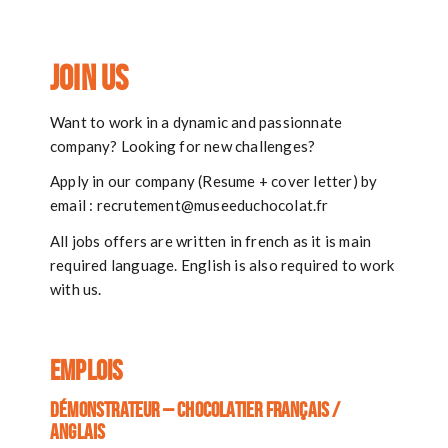
g
a
JOIN US
t
Want to work in a dynamic and passionnate
i
company? Looking for new challenges?
o
Apply in our company (Resume + cover letter) by
n
email : recrutement@museeduchocolat.fr
All jobs offers are written in french as it is main
required language. English is also required to work
with us.
EMPLOIS
Démonstrateur – chocolatier français /
anglais